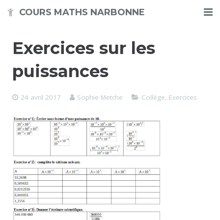
COURS MATHS NARBONNE
Accueil
Exercices sur les
Présentation
puissances
Calendrier des disponibilités
24 avril 2017
Sophie Metche
Collège
,
Exercices
Exercices
Contact